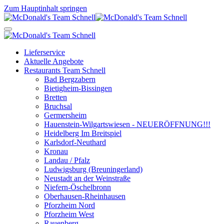
Zum Hauptinhalt springen
Lieferservice
Aktuelle Angebote
Restaurants Team Schnell
Bad Bergzabern
Bietigheim-Bissingen
Bretten
Bruchsal
Germersheim
Hauenstein-Wilgartswiesen - NEUERÖFFNUNG!!!
Heidelberg Im Breitspiel
Karlsdorf-Neuthard
Kronau
Landau / Pfalz
Ludwigsburg (Breuningerland)
Neustadt an der Weinstraße
Niefern-Öschelbronn
Oberhausen-Rheinhausen
Pforzheim Nord
Pforzheim West
Rauenberg