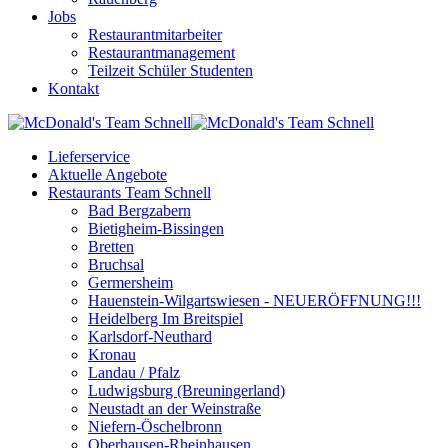
Jobs
Restaurantmitarbeiter
Restaurantmanagement
Teilzeit Schüler Studenten
Kontakt
Lieferservice
Aktuelle Angebote
Restaurants Team Schnell
Bad Bergzabern
Bietigheim-Bissingen
Bretten
Bruchsal
Germersheim
Hauenstein-Wilgartswiesen - NEUERÖFFNUNG!!!
Heidelberg Im Breitspiel
Karlsdorf-Neuthard
Kronau
Landau / Pfalz
Ludwigsburg (Breuningerland)
Neustadt an der Weinstraße
Niefern-Öschelbronn
Oberhausen-Rheinhausen