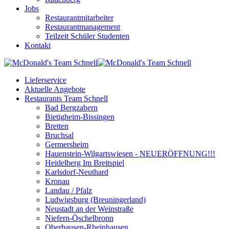
Jobs
Restaurantmitarbeiter
Restaurantmanagement
Teilzeit Schüler Studenten
Kontakt
Lieferservice
Aktuelle Angebote
Restaurants Team Schnell
Bad Bergzabern
Bietigheim-Bissingen
Bretten
Bruchsal
Germersheim
Hauenstein-Wilgartswiesen - NEUERÖFFNUNG!!!
Heidelberg Im Breitspiel
Karlsdorf-Neuthard
Kronau
Landau / Pfalz
Ludwigsburg (Breuningerland)
Neustadt an der Weinstraße
Niefern-Öschelbronn
Oberhausen-Rheinhausen