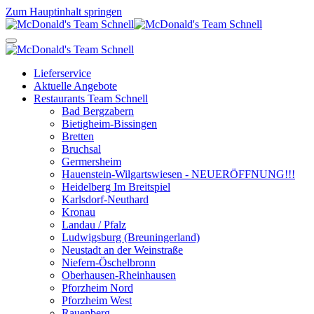
Zum Hauptinhalt springen
Lieferservice
Aktuelle Angebote
Restaurants Team Schnell
Bad Bergzabern
Bietigheim-Bissingen
Bretten
Bruchsal
Germersheim
Hauenstein-Wilgartswiesen - NEUERÖFFNUNG!!!
Heidelberg Im Breitspiel
Karlsdorf-Neuthard
Kronau
Landau / Pfalz
Ludwigsburg (Breuningerland)
Neustadt an der Weinstraße
Niefern-Öschelbronn
Oberhausen-Rheinhausen
Pforzheim Nord
Pforzheim West
Rauenberg