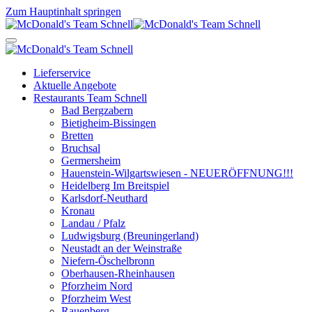
Zum Hauptinhalt springen
Lieferservice
Aktuelle Angebote
Restaurants Team Schnell
Bad Bergzabern
Bietigheim-Bissingen
Bretten
Bruchsal
Germersheim
Hauenstein-Wilgartswiesen - NEUERÖFFNUNG!!!
Heidelberg Im Breitspiel
Karlsdorf-Neuthard
Kronau
Landau / Pfalz
Ludwigsburg (Breuningerland)
Neustadt an der Weinstraße
Niefern-Öschelbronn
Oberhausen-Rheinhausen
Pforzheim Nord
Pforzheim West
Rauenberg