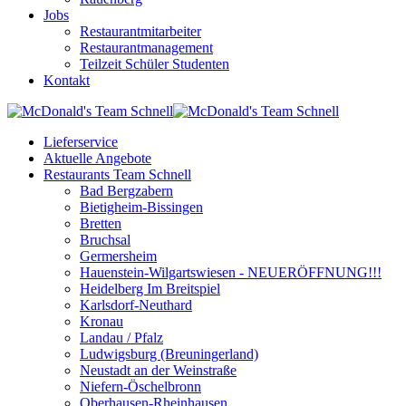
Jobs
Restaurantmitarbeiter
Restaurantmanagement
Teilzeit Schüler Studenten
Kontakt
Lieferservice
Aktuelle Angebote
Restaurants Team Schnell
Bad Bergzabern
Bietigheim-Bissingen
Bretten
Bruchsal
Germersheim
Hauenstein-Wilgartswiesen - NEUERÖFFNUNG!!!
Heidelberg Im Breitspiel
Karlsdorf-Neuthard
Kronau
Landau / Pfalz
Ludwigsburg (Breuningerland)
Neustadt an der Weinstraße
Niefern-Öschelbronn
Oberhausen-Rheinhausen