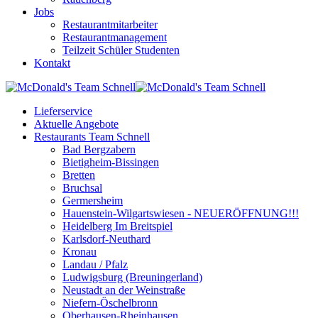
Jobs
Restaurantmitarbeiter
Restaurantmanagement
Teilzeit Schüler Studenten
Kontakt
Lieferservice
Aktuelle Angebote
Restaurants Team Schnell
Bad Bergzabern
Bietigheim-Bissingen
Bretten
Bruchsal
Germersheim
Hauenstein-Wilgartswiesen - NEUERÖFFNUNG!!!
Heidelberg Im Breitspiel
Karlsdorf-Neuthard
Kronau
Landau / Pfalz
Ludwigsburg (Breuningerland)
Neustadt an der Weinstraße
Niefern-Öschelbronn
Oberhausen-Rheinhausen