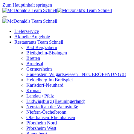
Zum Hauptinhalt springen
Lieferservice
Aktuelle Angebote
Restaurants Team Schnell
Bad Bergzabern
Bietigheim-Bissingen
Bretten
Bruchsal
Germersheim
Hauenstein-Wilgartswiesen - NEUERÖFFNUNG!!!
Heidelberg Im Breitspiel
Karlsdorf-Neuthard
Kronau
Landau / Pfalz
Ludwigsburg (Breuningerland)
Neustadt an der Weinstraße
Niefern-Öschelbronn
Oberhausen-Rheinhausen
Pforzheim Nord
Pforzheim West
Rauenberg