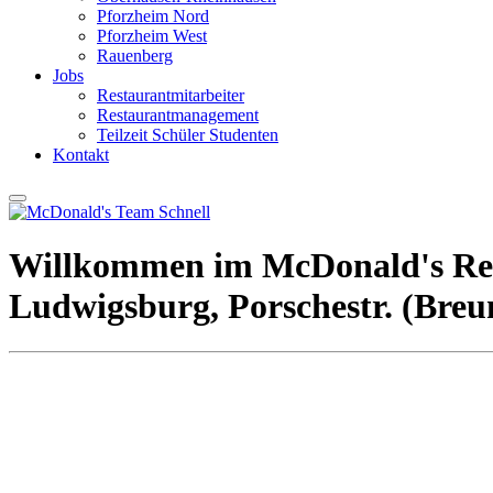
Pforzheim Nord
Pforzheim West
Rauenberg
Jobs
Restaurantmitarbeiter
Restaurantmanagement
Teilzeit Schüler Studenten
Kontakt
Willkommen im McDonald's ­Re
Ludwigsburg, Porschestr. (Breu