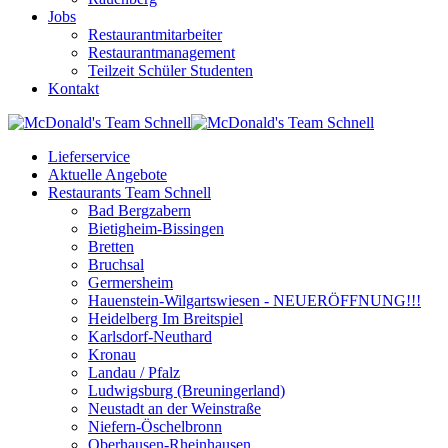
Jobs
Restaurantmitarbeiter
Restaurantmanagement
Teilzeit Schüler Studenten
Kontakt
Lieferservice
Aktuelle Angebote
Restaurants Team Schnell
Bad Bergzabern
Bietigheim-Bissingen
Bretten
Bruchsal
Germersheim
Hauenstein-Wilgartswiesen - NEUERÖFFNUNG!!!
Heidelberg Im Breitspiel
Karlsdorf-Neuthard
Kronau
Landau / Pfalz
Ludwigsburg (Breuningerland)
Neustadt an der Weinstraße
Niefern-Öschelbronn
Oberhausen-Rheinhausen