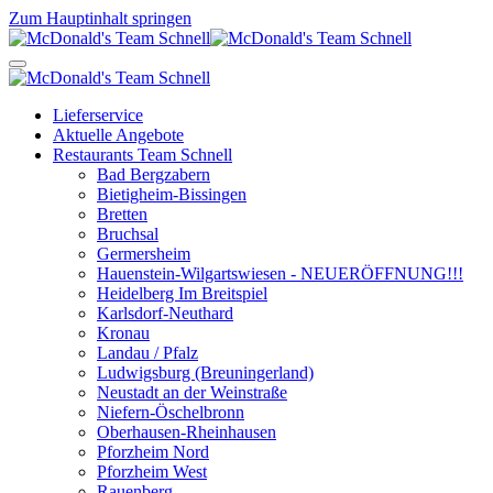
Zum Hauptinhalt springen
Lieferservice
Aktuelle Angebote
Restaurants Team Schnell
Bad Bergzabern
Bietigheim-Bissingen
Bretten
Bruchsal
Germersheim
Hauenstein-Wilgartswiesen - NEUERÖFFNUNG!!!
Heidelberg Im Breitspiel
Karlsdorf-Neuthard
Kronau
Landau / Pfalz
Ludwigsburg (Breuningerland)
Neustadt an der Weinstraße
Niefern-Öschelbronn
Oberhausen-Rheinhausen
Pforzheim Nord
Pforzheim West
Rauenberg